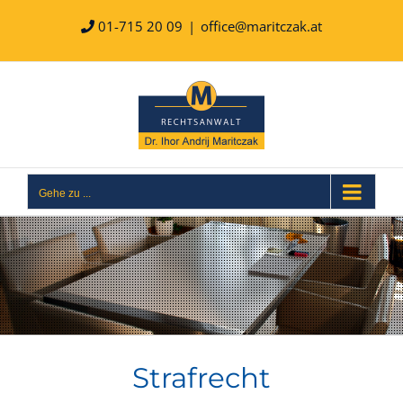
Zum
Inhalt
01-715 20 09
|
office@maritczak.at
springen
Gehe zu ...
Strafrecht