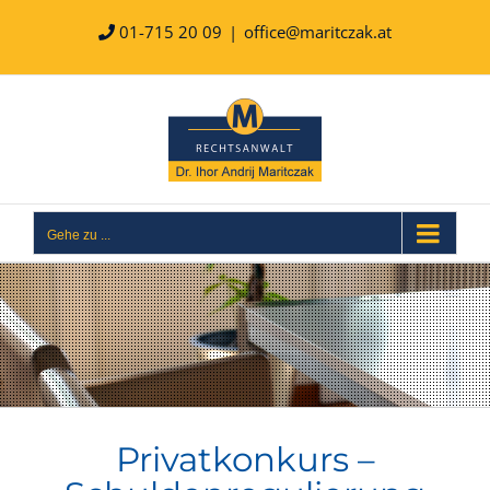
Zum
Inhalt
01-715 20 09
|
office@maritczak.at
springen
Gehe zu ...
Privatkonkurs –