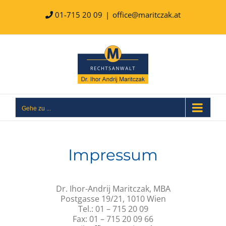
Zum
Inhalt
01-715 20 09
|
office@maritczak.at
springen
Gehe zu ...
Impressum
Dr. Ihor-Andrij Maritczak, MBA
Postgasse 19/21, 1010 Wien
Tel.: 01 – 715 20 09
Fax: 01 – 715 20 09 66